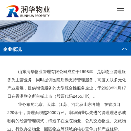
企业概况
山东润华物业管理有限公司成立于
1996
年，是以物业管理服
务为主营业务，同时提供医院后勤支持管理服务，高度关联多元化
产业发展，提供增值服务的大型综合性服务企业，于
2023
年
1
月
17
日在香港联交所主板上市（股票代码
2455.HK
）。
业务布局北京、天津、江苏、河北及山东各地，在管项目
220
余个，管理面积超
2000
万㎡。润华物业以先进的管理理念形成
独特的经营管理模式，缔造了在医院物业、公共交通物业、文旅物
业、行政办公物业、园区物业等领域的核心竞争力和产业优势。